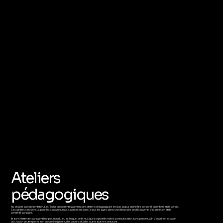
Ateliers
pédagogiques
Au-delà de la représentation, Les Toons proposent également des ateliers pédagogiques en duo, autour du théâtre corporel, du rythme et de la voix.
Ces ateliers sont conçus pour les scolaires, mais s’adressent aussi à tous les âges, dans une démarche de découverte, d’expression et de
créativité partagée.
Ils transmettrent et partagent leur passion du jeu scénique, de la musique corporelle et de la communication sans paroles, afin d’ouvrir un espace
où chacun peut explorer son propre imaginaire, découvrir celui des autres tout en s’amusant.