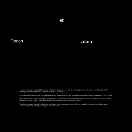
et
Florian
Julien
se rencontrent au printemps 2020 lors de la création du spectacle La poésie de l’échec, pièce de théâtre, mouvement, beatbox de la
Compagnie Marjolaine Minot créé au théâtre Nuithonie à Fribourg.
Une amitié naissante et un coup de foudre artistique leur donne envie de créer ensemble un duo mime-beatbox qui deviendra LES TOONS.
Contraction du mot «cartoon» en anglais qui signifie dessin humoristique en référence à leurs sources d’inspiration que sont les dessins
animés des Looney Tunes. Leur point de départ est une immersion dans cet humour corrosif.
Pour l’un comme pour l’autre c’est l’occasion de réaliser un rêve commun, celui de créer un spectacle comique, profond au langage
universel et poétique et de le présenter partout dans le monde.