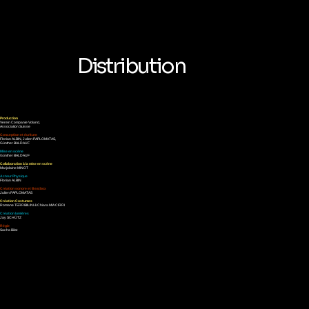
Distribution
Production
Verein Companie Voland,
Association Suisse
Conception et écriture
Florian ALBIN, Julien PAPLOMATAS,
Günther BALDAUF
Mise en scène
Günther BALDAUF
Collaboration à la mise en scène
Marjolaine MINOT
Acteur Physique
Florian ALBIN
Création sonore et Beatbox
Julien PAPLOMATAS
Création Costumes
Romane TERRIBILINI & Chiara MIA CIRRI
Création lumières
Jay SCHÜTZ
Régie
Sacha Bilat