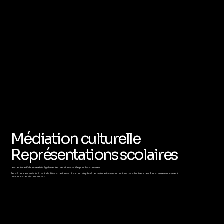
Médiation culturelle
Représentations scolaires
Le spectacle Kaboom existe également en version adaptée pour les scolaires.
Pensé pour les enfants à partir de 10 ans, ce format plus court et rythmé permet une immersion ludique dans l’univers des Toons, entre mouvement,
humour visuel et sons vocaux.