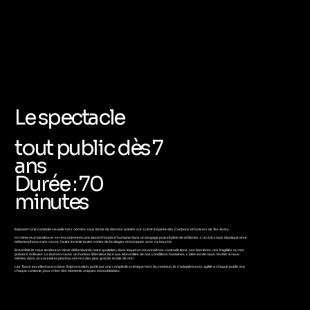
Le spectacle
tout public dès 7
ans
Durée : 70
minutes
Kaboom ! Une comédie visuelle hors normes sous forme de dessins animés sur scène inspirée des Cartoons et l’univers de Tex Avery.
Un mime et un beatboxer se rencontrent et caricaturent l’espèce humaine dans un langage jouissif plein de drôleries. L’un à le corps élastique et se
métamorphose sans cesse, l’autre invente toutes sortes de bruitages et musiques avec sa bouche.
Ensemble ils nous tendent un miroir déformant de notre quotidien, dans lequel on reconnaît nos contradictions, nos barrières, nos fragilités ou nos
pulsions enfouies. Le tout servi avec un humour libérateur face aux absurdités de nos conditions humaines. L’idée est de nous révéler à nous-
mêmes dans un cocktail explosif au service des plus grands éclats de rire !
Les Toons excellent aussi dans l’improvisation, porté par une complicité scénique hors du commun, ils s’adaptent avec agilité à chaque public et à
chaque contexte, pour créer des moments uniques et inoubliables.