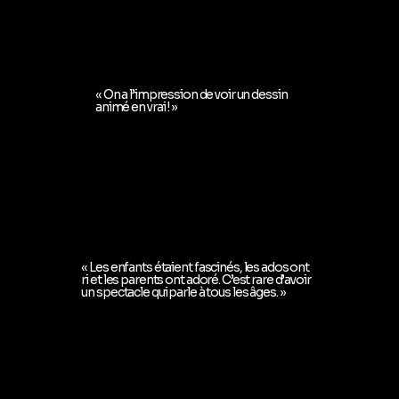
« On a l’impression de voir un dessin
animé en vrai ! »
« Les enfants étaient fascinés, les ados ont
ri et les parents ont adoré. C’est rare d’avoir
un spectacle qui parle à tous les âges. »