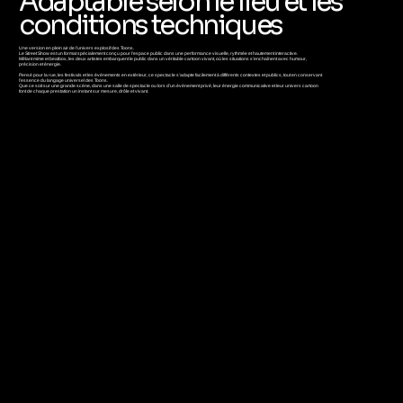
Adaptable selon le lieu et les
conditions techniques
Une version en plein air de l’univers explosif des Toons.
Le Street Show est un format spécialement conçu pour l’espace public dans une performance visuelle, rythmée et hautement interactive.
Mêlant mime et beatbox, les deux artistes embarquent le public dans un véritable cartoon vivant, où les situations s’enchaînent avec humour,
précision et énergie.
Pensé pour la rue, les festivals et les événements en extérieur, ce spectacle s’adapte facilement à différents contextes et publics, tout en conservant
l’essence du langage universel des Toons.
Que ce soit sur une grande scène, dans une salle de spectacle ou lors d’un événement privé, leur énergie communicative et leur univers cartoon
font de chaque prestation un instant sur mesure, drôle et vivant.