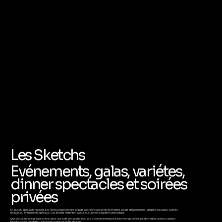
Les Sketchs
Evénements, galas, variétes,
dinner spectacles et soirées
privées
En plus du spectacle Kaboom, Les Toons proposent des extraits du show sous forme de sketchs courts et dynamiques, adaptés aux galas, soirées,
festivals ou événements spéciaux. Ces formats mettent en valeur leur univers singulier humoristique.
Que ce soit sur une grande scène, dans une salle de spectacle ou lors d’un événement privé, leur énergie communicative et leur univers cartoon
font de chaque prestation un instant sur mesure, drôle et vivant.