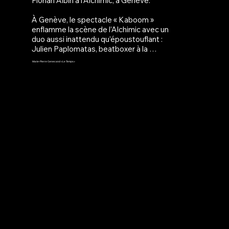
Florian Albin à l’Alchimic, à Genève. 

À Genève, le spectacle « Kaboom » 
enflamme la scène de l’Alchimic avec un 
duo aussi inattendu qu’époustouflant : 
Julien Paplomatas, beatboxer à la 
bouche prodigieuse, et Florian Albin, 
Marie-Pierre Genecand «Le Temps»
mime au corps élastique. Ensemble, ils 
fusionnent sons et gestes dans une 
création sans paroles, mais débordante 
d’énergie et d’imaginaire, mise en scène 
par Günther Baldauf avec la complicité 
de Marjolaine Minot. Leur univers, à la 
croisée des cartoons de Tex Avery et 
des contes de fées revisités, transporte 
petits et grands dans un monde où tout 
peut exploser — un lapin qui dévore son 
magicien, un cheval qui se rebelle, ou 
une princesse qui cherche sa liberté. 

Porté par les lumières inventives de Jay 
Schütz, « Kaboom » séduit par sa 
précision millimétrée entre son et 
mouvement : chaque bruit, chaque 