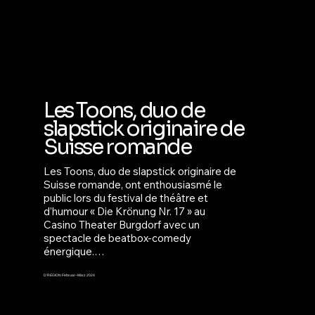
geste s’accorde à la perfection. Drôle, 
visuel et universel, ce spectacle offre un 
véritable feu d’artifice scénique qui parle 
à tous, sans jamais prononcer un mot »
Les Toons, duo de
slapstick originaire de
Suisse romande
Les Toons, duo de slapstick originaire de 
Suisse romande, ont enthousiasmé le 
public lors du festival de théâtre et 
d’humour « Die Krönung Nr. 17 » au 
Casino Theater Burgdorf avec un 
spectacle de beatbox-comedy 
énergique.

Le duo comique crée un univers 
D’REGION Februar–März 2024
incroyable de type cartoon où beatbox 
et pantomime se rencontrent. Malicieux 