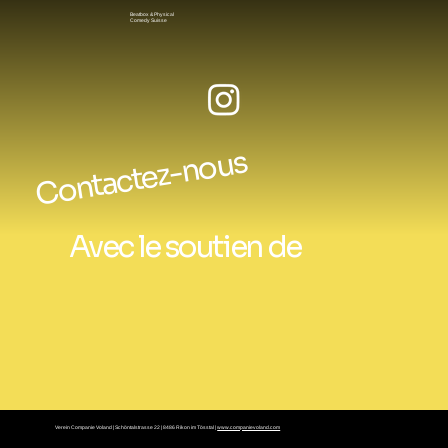
Beatbox & Physical
Comedy Suisse
Contactez-nous
Avec le soutien de
Verein Companie Voland | Schöntalstrasse 22 | 8486 Rikon im Tösstal |
www.companievoland.com