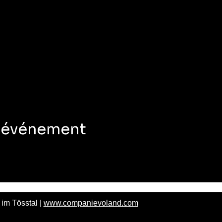
t événement
im Tösstal |
www.companievoland.com