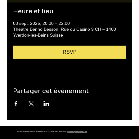
Heure et lieu
03 sept. 2026, 20:00 – 22:00
Théâtre Benno Besson, Rue du Casino 9 CH – 1400
Yverdon-les-Bains Suisse
RSVP
Partager cet événement
Verein Companie Voland | Schöntalstrasse 22 | 8486 Rikon im Tösstal |
www.companievoland.com