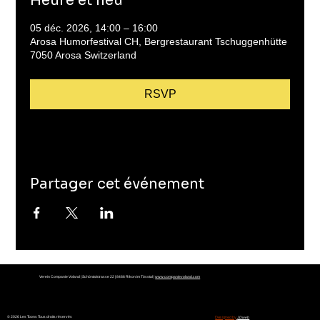
Heure et lieu
05 déc. 2026, 14:00 – 16:00
Arosa Humorfestival CH, Bergrestaurant Tschuggenhütte
7050 Arosa Switzerland
RSVP
Partager cet événement
Verein Companie Voland | Schöntalstrasse 22 | 8486 Rikon im Tösstal |
www.companievoland.com
© 2026 Les Toons Tous droits réservés
Designed by
JDweb